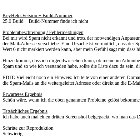
KeyHelp-Version + Build-Nummer
25.0 Build + Build-Nummer finde ich nicht
Problembeschreibung / Fehlermeldungen
Bei mir wird Spam nicht erkannt und trotz der notwendigen Anpassung
der Mail-Adresse verschiebe. Eine Ursache ist vermutlich, dass der Sp
Wert 6 nicht markiert werden kann, aber mein Gefühl sagt mir, dass h
Hinzu kommt, dass ich nirgendwo sehen kann, ob meine im Adminbereic
Spam und so wie ich verstanden habe, sollte die Liste dazu da sein, 
EDIT: Vielleicht noch ein Hinweis: Ich leite von einer anderen Domain
die Spam-Mails an die weitergeleitet Adresse oder direkt an die E-Ma
Erwartetes Ergebnis
Schön wäre, wenn ich die oben genannten Probleme gelöst bekomme
Tatsächliches Ergebnis
Ich habe auch mal einen dritten Screenshot beigepackt, wo man das D
Schritte zur Reproduktion
Schwierig...