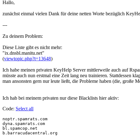
Hallo,
zunächst einmal vielen Dank für deine netten Worte bezüglich KeyHe
---
Zu deinem Problem:
Diese Liste gibt es nicht mehr:
"ix.dnsbl.manitu.net"
(
viewtopic.php?t=13648
)
Ich habe meinen privaten KeyHelp Server mittlerweile auch auf Rspam
müsste auch nun erstmal eine Zeit lang neu trainieren. Stattdessen kla
man ansonsten gern nur leute ließt, die Probleme haben (die, große Meh
Ich hab bei meinem privaten nur diese Blacklists hier aktiv:
Code:
Select all
noptr.spamrats.com

dyna.spamrats.com

bl.spamcop.net

b.barracudacentral.org