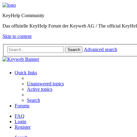
KeyHelp Community
Das offizielle KeyHelp Forum der Keyweb AG / The official KeyH
Skip to content
Advanced search
Search
Quick links
Unanswered topics
Active topics
Search
Forums
FAQ
Login
Register