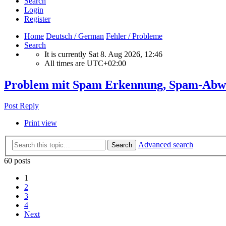
Search
Login
Register
Home
Deutsch / German
Fehler / Probleme
Search
It is currently Sat 8. Aug 2026, 12:46
All times are
UTC+02:00
Problem mit Spam Erkennung, Spam-Abwe
Post Reply
Print view
Advanced search
Search
60 posts
1
2
3
4
Next