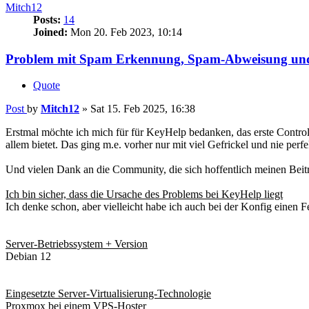
Mitch12
Posts:
14
Joined:
Mon 20. Feb 2023, 10:14
Problem mit Spam Erkennung, Spam-Abweisung und
Quote
Post
by
Mitch12
»
Sat 15. Feb 2025, 16:38
Erstmal möchte ich mich für für KeyHelp bedanken, das erste Contro
allem bietet. Das ging m.e. vorher nur mit viel Gefrickel und nie perfe
Und vielen Dank an die Community, die sich hoffentlich meinen Beitrag
Ich bin sicher, dass die Ursache des Problems bei KeyHelp liegt
Ich denke schon, aber vielleicht habe ich auch bei der Konfig einen 
Server-Betriebssystem + Version
Debian 12
Eingesetzte Server-Virtualisierung-Technologie
Proxmox bei einem VPS-Hoster