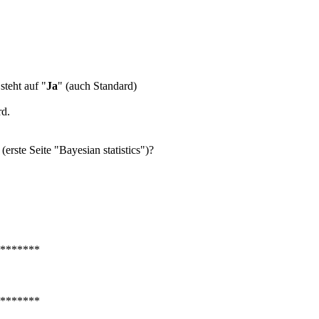
 steht auf "
Ja
" (auch Standard)
rd.
erste Seite "Bayesian statistics")?
*******
*******